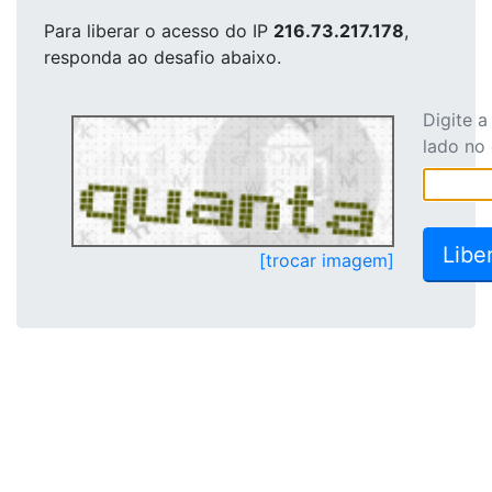
Para liberar o acesso
do IP
216.73.217.178
,
responda ao desafio abaixo.
Digite 
lado no
[trocar imagem]