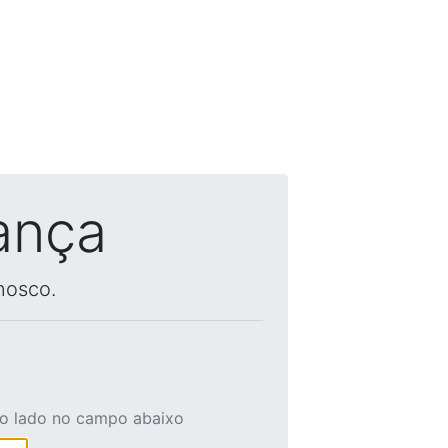
ança
nosco.
ao lado no campo abaixo