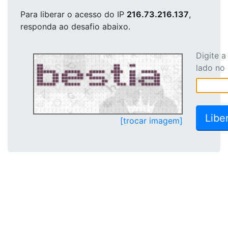
Para liberar o acesso
do IP
216.73.216.137
,
responda ao desafio abaixo.
Digite 
lado no
[trocar imagem]