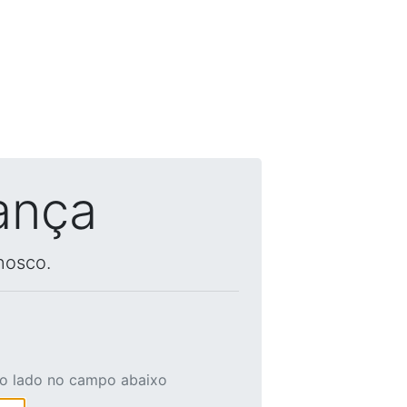
ança
nosco.
ao lado no campo abaixo