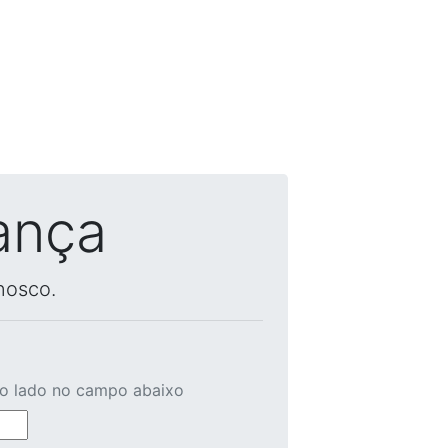
ança
nosco.
ao lado no campo abaixo