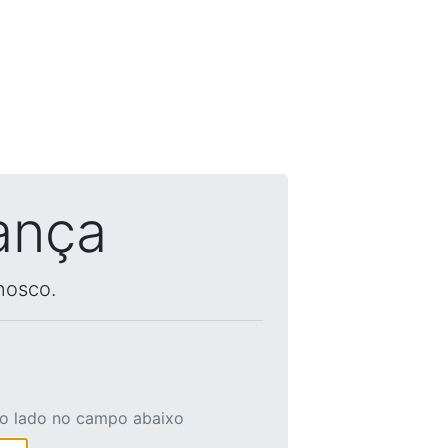
ança
nosco.
ao lado no campo abaixo