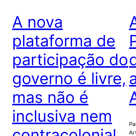
A nova
plataforma de
participação do
governo é livre,
mas não é
A
inclusiva nem
Pa
contracolonial
Ar