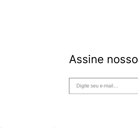
Assine nosso
Digite seu e-mail…
haIgual 4.0 Internacional
.