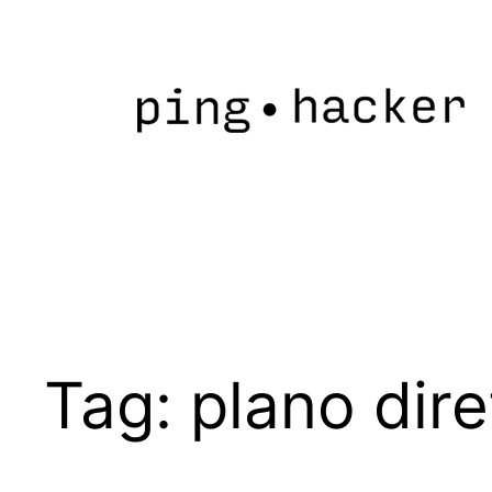
Pular
para
o
conteúdo
Tag:
plano dire