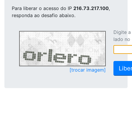
Para liberar o acesso
do IP
216.73.217.100
,
responda ao desafio abaixo.
Digite 
lado no
[trocar imagem]