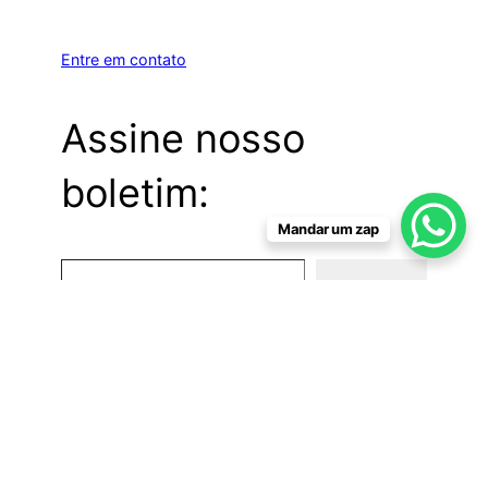
Entre em contato
Assine nosso
boletim:
Mandar um zap
Digite seu e-mail…
Assinar
Licença
Creative Commons Atribuição-
CompartilhaIgual 4.0 Internacional
.